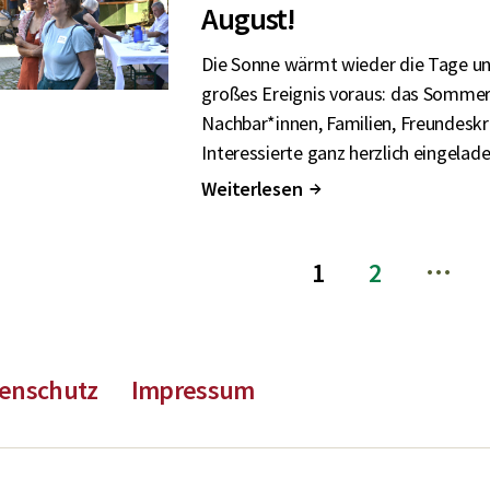
August!
Die Sonne wärmt wieder die Tage und
großes Ereignis voraus: das Sommerf
Nachbar*innen, Familien, Freundeskr
Interessierte ganz herzlich eingelad
Weiterlesen
↑
…
tragsnavigation
1
2
enschutz
Impressum