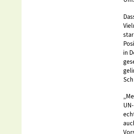
Dass
Viel
sta
Pos
in 
gese
gel
Sch
„Me
UN-
ech
auc
Vor