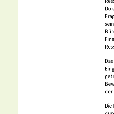
Res
Dok
Frag
sei
Büro
Fin
Res
Das
Ein
getr
Bew
der 
Die
dur