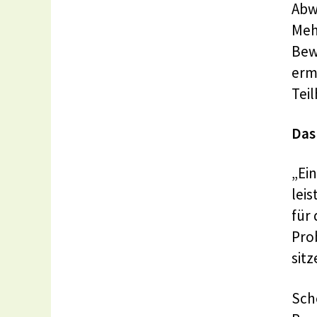
Abw
Meh
Bew
erm
Tei
Das
„Ei
lei
für
Pro
sit
Sch