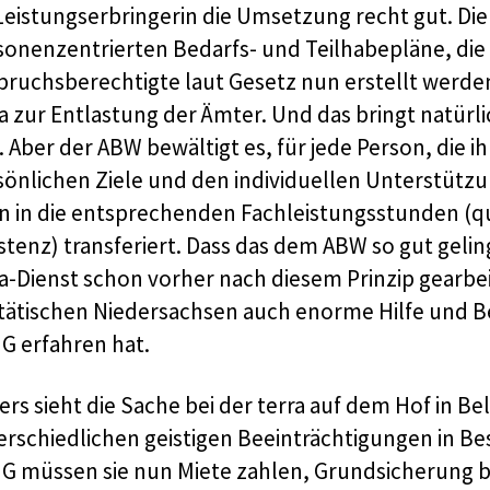
 Leistungserbringerin die Umsetzung recht gut. Di
sonenzentrierten Bedarfs- und Teilhabepläne, die
pruchsberechtigte laut Gesetz nun erstellt werd
ra zur Entlastung der Ämter. Und das bringt natür
. Aber der ABW bewältigt es, für jede Person, die ihm
sönlichen Ziele und den individuellen Unterstützu
n in die entsprechenden Fachleistungsstunden (qu
stenz) transferiert. Dass das dem ABW so gut geling
ra-Dienst schon vorher nach diesem Prinzip gearbe
itätischen Niedersachsen auch enorme Hilfe und B
G erfahren hat.
ers sieht die Sache bei der terra auf dem Hof in B
erschiedlichen geistigen Beeinträchtigungen in 
G müssen sie nun Miete zahlen, Grundsicherung b