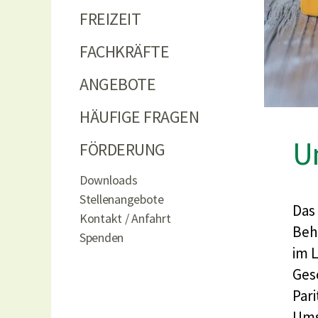
FREIZEIT
FACHKRÄFTE
ANGEBOTE
HÄUFIGE FRAGEN
U
FÖRDERUNG
Downloads
Stellenangebote
Das
Kontakt / Anfahrt
Beh
Spenden
im L
Ges
Par
Ums