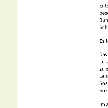
Ent
bes
Bun
Sch
Es 
Das
Lei
zu 
Lei
Soz
Soz
Im 