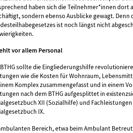
sprechend haben sich die Teilnehmer*innen dort au
chäftigt, sondern ebenso Ausblicke gewagt. Denn
desteilhabegesetzes ist noch längst nicht abgeschl
wierigkeiten.
fehlt vor allem Personal
 BTHG sollte die Eingliederungshilfe revolutionie
stungen wie die Kosten für Wohnraum, Lebensmitte
einem Komplex zusammengefasst und in einem Vorg
stungen nach dem BTHG aufgesplittet in existenz
ialgesetzbuch XII (Sozialhilfe) und Fachleistunge
ialgesetzbuch IX.
ambulanten Bereich, etwa beim Ambulant Betreute