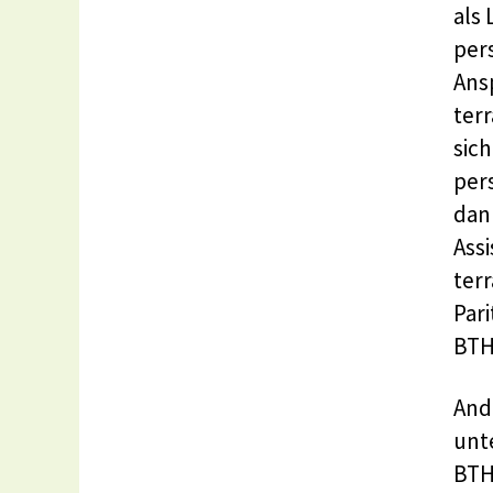
als
per
Ans
ter
sich
per
dan
Assi
ter
Par
BTH
And
unt
BTH