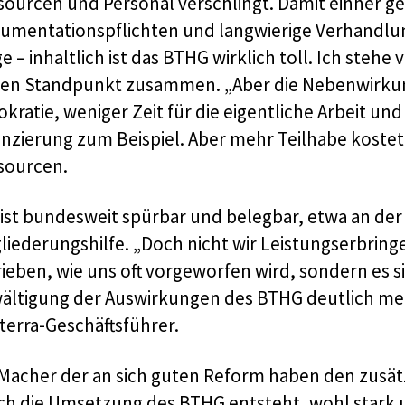
sourcen und Personal verschlingt. Damit einher g
umentationspflichten und langwierige Verhandlun
e – inhaltlich ist das BTHG wirklich toll. Ich stehe
nen Standpunkt zusammen. „Aber die Nebenwirku
kratie, weniger Zeit für die eigentliche Arbeit und
anzierung zum Beispiel. Aber mehr Teilhabe kost
sourcen.
 ist bundesweit spürbar und belegbar, etwa an der
gliederungshilfe. „Doch nicht wir Leistungserbring
ieben, wie uns oft vorgeworfen wird, sondern es si
ältigung der Auswirkungen des BTHG deutlich mehr
terra-Geschäftsführer.
 Macher der an sich guten Reform haben den zusä
ch die Umsetzung des BTHG entsteht, wohl stark 