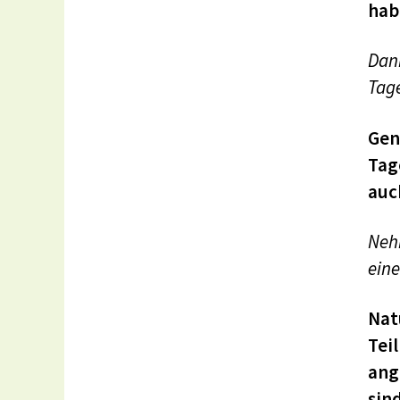
hab
Dann
Tage
Gen
Tag
auch
Neh
eine
Nat
Tei
ang
sin