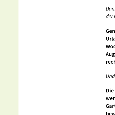
Dann
der
Gen
Url
Woc
Aug
rec
Und 
Die
wen
Gar
bew