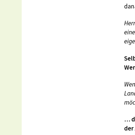
dan
Her
eine
eige
Sel
Wer
Wen
Land
mö
… d
der