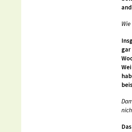
and
Wie 
Ins
gar
Woc
Wei
hab
bei
Dami
nich
Das