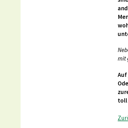
and
Men
woh
unt
Nebe
mit
Auf
Ode
zur
tol
Zur