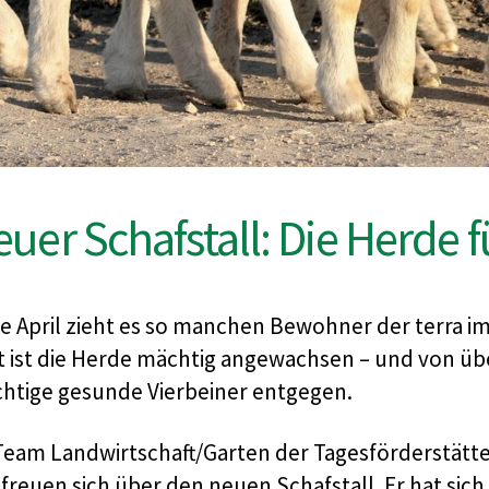
uer Schafstall: Die Herde 
te April zieht es so manchen Bewohner der terra i
t ist die Herde mächtig angewachsen – und von üb
chtige gesunde Vierbeiner entgegen.
Team Landwirtschaft/Garten der Tagesförderstätte
 freuen sich über den neuen Schafstall. Er hat sic