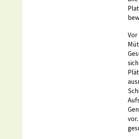
Pla
bew
Vor
Müt
Ges
sic
Plä
aus
Sch
Auf
Gena
vor
gesu