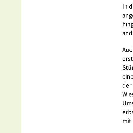
In 
ang
hin
and
Auc
ers
Stü
ein
der 
Wie
Umst
erb
mit