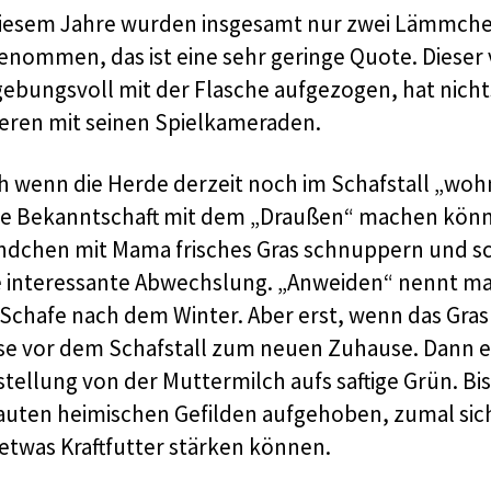
diesem Jahre wurden insgesamt nur zwei Lämmchen
enommen, das ist eine sehr geringe Quote. Dieser
gebungsvoll mit der Flasche aufgezogen, hat nichts
eren mit seinen Spielkameraden.
h wenn die Herde derzeit noch im Schafstall „wo
te Bekanntschaft mit dem „Draußen“ machen könne
ndchen mit Mama frisches Gras schnuppern und sc
e interessante Abwechslung. „Anweiden“ nennt ma
Schafe nach dem Winter. Aber erst, wenn das Gras ri
se vor dem Schafstall zum neuen Zuhause. Dann er
ellung von der Muttermilch aufs saftige Grün. Bis 
auten heimischen Gefilden aufgehoben, zumal sic
 etwas Kraftfutter stärken können.