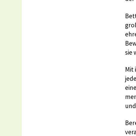
Bett
gro
ehr
Bew
sie 
Mit
jed
ein
men
und
Ber
ver