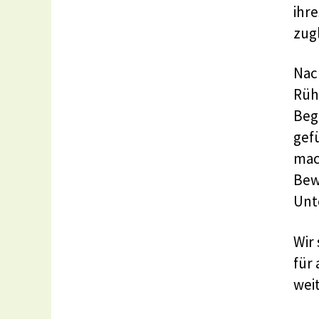
ihr
zug
Nac
Rühl
Beg
gefü
mac
Bew
Unt
Wir
für 
wei