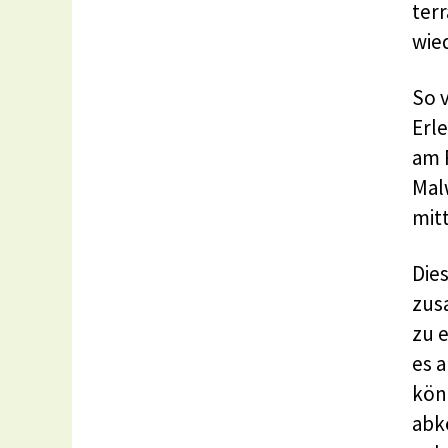
ter
wied
So 
Erl
am 
Mal
mit
Die
zus
zu 
es 
kön
abk