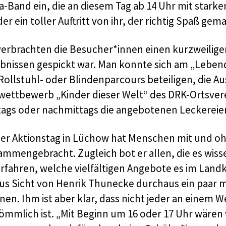
ra-Band ein, die an diesem Tag ab 14 Uhr mit stark
er ein toller Auftritt von ihr, der richtig Spaß gem
verbrachten die Besucher*innen einen kurzweiligen 
ebnissen gespickt war. Man konnte sich am „Lebe
Rollstuhl- oder Blindenparcours beteiligen, die Au
wettbewerb „Kinder dieser Welt“ des DRK-Ortsve
tags oder nachmittags die angebotenen Leckereien
ser Aktionstag in Lüchow hat Menschen mit und 
ammengebracht. Zugleich bot er allen, die es wiss
erfahren, welche vielfältigen Angebote es im Lan
aus Sicht von Henrik Thunecke durchaus ein paar 
nen. Ihm ist aber klar, dass nicht jeder an einem 
ömmlich ist. „Mit Beginn um 16 oder 17 Uhr wären v