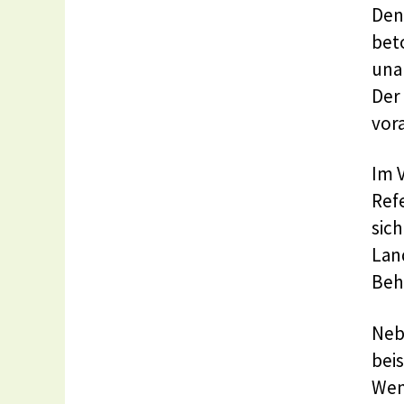
Den
beto
una
Der 
vor
Im 
Ref
sic
Lan
Beh
Neb
bei
Wen