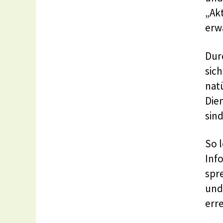
„Ak
erw
Dur
sic
nat
Die
sind
So l
Inf
spr
und 
erre