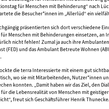
tionstag für Menschen mit Behinderung“ nach Lüch
artete die Besucher*innen im „Allerlüd“ ein vielfä
chgängig präsentierten sich dort verschiedene Ein
h für Menschen mit Behinderungen einsetzen, an In
ürlich nicht fehlen! Zumal ja auch ihre Ambulante
nst (FED) und das Ambulant Betreute Wohnen (ABW
.
ockte die terra Interessierte mit einem gut sicht
otisch, wo sie mit Mitarbeitenden, Nutzer*innen 
echen konnten. „Damit haben wir das Ziel, den Dia
für die Lebensrealität von Menschen mit geistiger 
icht“, freut sich Geschäftsführer Henrik Thunecke