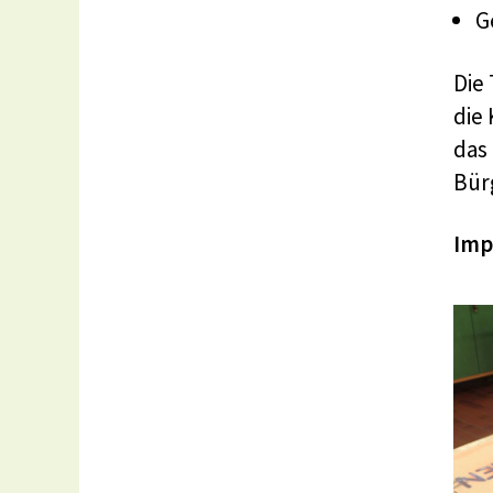
G
Die
die
das 
Bür
Imp