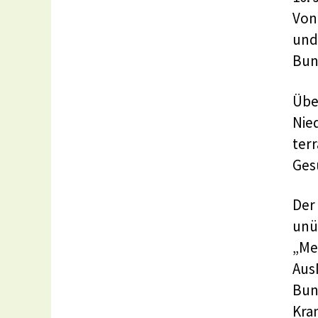
Von
und
Bun
Übe
Nie
terr
Ges
Der
unü
„Me
Aus
Bun
Kra